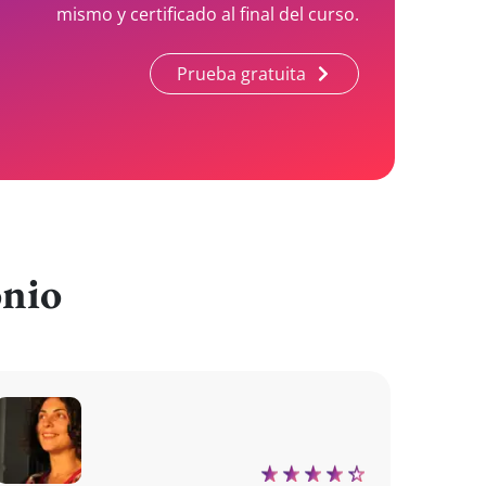
mismo y certificado al final del curso.
Prueba gratuita
onio