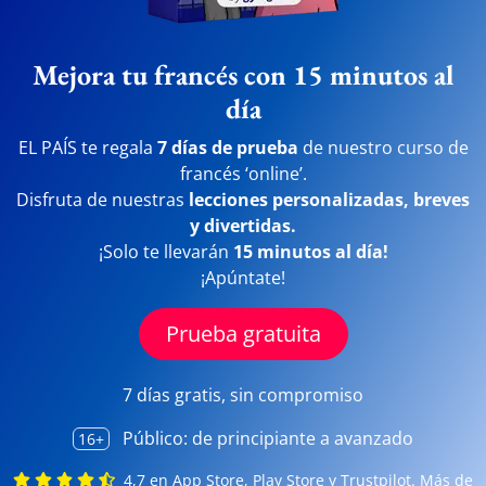
Mejora tu francés con 15 minutos al
día
EL PAÍS te regala
7 días de prueba
de nuestro curso de
francés ‘online’.
Disfruta de nuestras
lecciones personalizadas, breves
y divertidas.
¡Solo te llevarán
15 minutos al día!
¡Apúntate!
Prueba gratuita
7 días gratis, sin compromiso
Público: de principiante a avanzado
16+
4,7 en App Store, Play Store y Trustpilot.
Más de