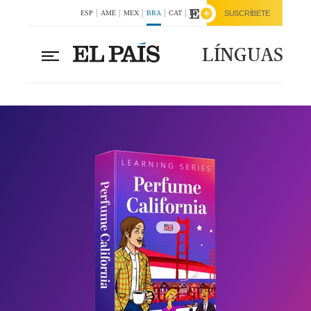
ESP
AME
MEX
BRA
CAT
ENG
SUSCRÍBETE
LÍNGUAS