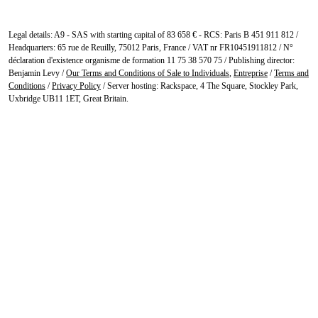
Legal details: A9 - SAS with starting capital of 83 658 € - RCS: Paris B 451 911 812 /
Headquarters: 65 rue de Reuilly, 75012 Paris, France / VAT nr FR10451911812 / N°
déclaration d'existence organisme de formation 11 75 38 570 75 / Publishing director:
Benjamin Levy /
Our Terms and Conditions of Sale to Individuals
,
Entreprise
/
Terms and
Conditions
/
Privacy Policy
/ Server hosting: Rackspace, 4 The Square, Stockley Park,
Uxbridge UB11 1ET, Great Britain.